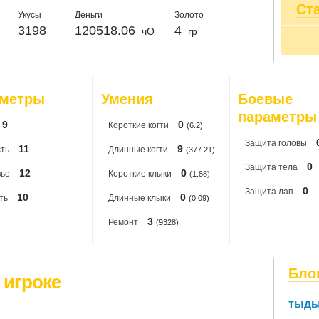
Кн
Ст
20
Пр
По
Укусы
Деньги
Золото
20
Су
Ма
3198
120518.06
4
чО
гр
20
РУ
По
20
Вс
20
{+_
20
=^
20
Пр
аметры
Умения
Боевые
20
Ве
параметры
Вс
9
0
Короткиe когти
(6.2)
LL
Защита головы
11
9
ть
Длинные когти
(377.21)
0
Защита тела
12
0
вье
Короткие клыки
(1.88)
0
Защита лап
10
0
ть
Длинные клыки
(0.09)
3
Ремонт
(9328)
Бло
 игроке
тыды