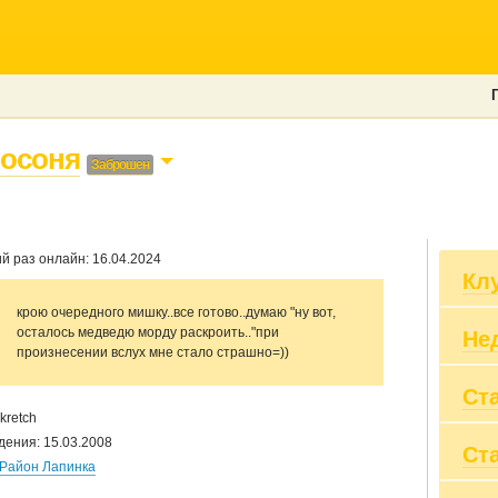
осоня
Заброшен
й раз онлайн: 16.04.2024
Кл
крою очередного мишку..все готово..думаю "ну вот,
осталось медведю морду раскроить.."при
Не
kot
произнесении вслух мне стало страшно=))
Фо
Му
Ст
Сп
хз
Сп
kretch
Ша
ЗА
дения: 15.03.2008
Ст
Вы
Вс
Район Лапинка
Пр
Ви
Вы