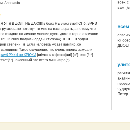
всех с
м: Anastasia
вам=)в
е
Я=)) В ДОЛГ НЕ ДАЮ!!!! в боях НЕ участвую!! СПб, SPRS
всем
не ругаюсь..не потому что мне на вас насрать, а потому что
во каждого на личное мнение,пусть даже в корне отличное
спасиб
05.12.2009 получен орден Утюжка=)
01.01.10 орден
кх сов
рой степени=))
Если человека кусает вампир ,он
ДВОЕ!
 вампиром. Такое ощущение, что очень многих искусали
)
клуб РУКИ не КРЮКИ
[url=ссылка]текст[/url] [b*]текст[/b*]
текст[/i*] наклонный это всего лишь игра(с)
улит
ребятк
ахатин
перево
чудную
Питер.