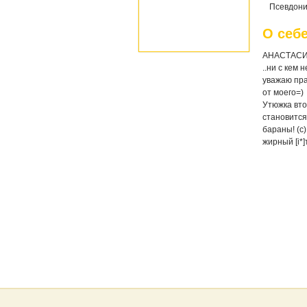
Псевдони
О себ
АНАСТАСИЯ 
..ни с кем 
уважаю пра
от моего=)
Утюжка вто
становится
бараны! (с
жирный [i*]