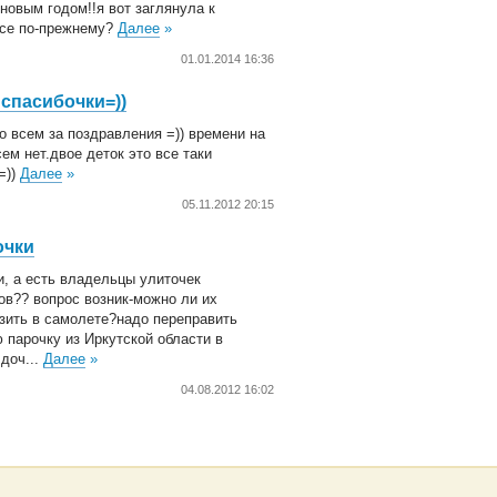
 новым годом!!я вот заглянула к
се по-прежнему?
Далее
»
01.01.2014 16:36
 спасибочки=))
о всем за поздравления =)) времени на
сем нет.двое деток это все таки
=))
Далее
»
05.11.2012 20:15
очки
и, а есть владельцы улиточек
ов?? вопрос возник-можно ли их
зить в самолете?надо переправить
 парочку из Иркутской области в
.доч...
Далее
»
04.08.2012 16:02