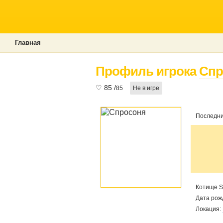
Главная
Профиль игрока
Спр
♡
85
/
85
Не в игре
Последни
Котище S
Дата рож
Локация: