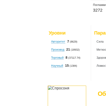
Поглажки
3272
Уровни
Пар
7
Авторитет
Сила
(8629)
21
Производ
Меткос
(18932)
8
Торговый
Здоро
(37117.74)
15
Научный
Ловкос
(1384)
Об