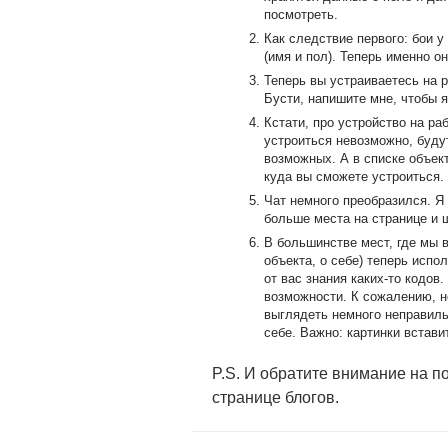
посмотреть.
Как следствие первого: бои 
(имя и пол). Теперь именно о
Теперь вы устраиваетесь на р
Бусти, напишите мне, чтобы я
Кстати, про устройство на ра
устроиться невозможно, будут
возможных. А в списке объек
куда вы сможете устроиться.
Чат немного преобразился. Я 
больше места на странице и 
В большинстве мест, где мы 
объекта, о себе) теперь испо
от вас знания каких-то кодов
возможности. К сожалению, н
выглядеть немного неправильн
себе. Важно: картинки встави
P.S. И обратите внимание на по
странице блогов.