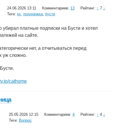
24.06.2026 13:11
Комментариев:
13
Рейтинг:
↑
7
↓
Теги:
кх
,
поддержка
,
бусти
то убирал платные подписки на Бусти и хотел
латежей на сайте.
атегорически нет, а отчитываться перед
к уж сложно.
Бусти.
sty.to/cathome
ница
25.05.2026 12:15
Комментариев:
4
Рейтинг:
↑
4
↓
Теги:
Вопрос