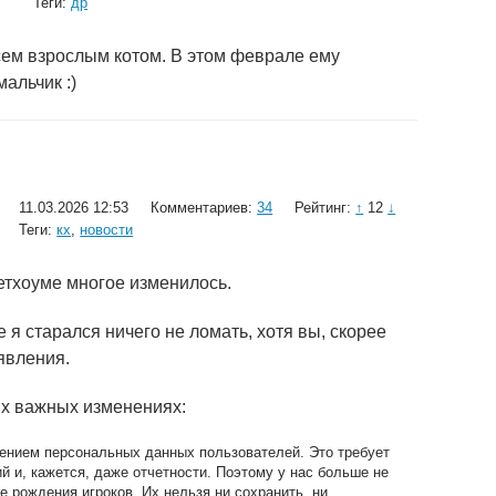
Теги:
др
сем взрослым котом. В этом феврале ему
мальчик :)
11.03.2026 12:53
Комментариев:
34
Рейтинг:
↑
12
↓
Теги:
кх
,
новости
етхоуме многое изменилось.
 я старался ничего не ломать, хотя вы, скорее
явления.
ых важных изменениях:
нением персональных данных пользователей. Это требует
 и, кажется, даже отчетности. Поэтому у нас больше не
е рождения игроков. Их нельзя ни сохранить, ни