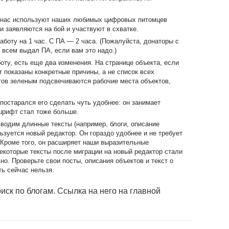
у нас используют наших любимых цифровых питомцев
ни заявляются на бой и участвуют в схватке.
аботу на 1 час. С ПА — 2 часа. (Пожалуйста, донаторы с
 всем выдал ПА, если вам это надо.)
боту, есть еще два изменения. На странице объекта, если
 показаны конкретные причины, а не список всех
тов зеленым подсвечиваются рабочие места объектов,
постарался его сделать чуть удобнее: он занимает
шрифт стал тоже больше.
вводим длинные тексты (например, блоги, описание
льзуется новый редактор. Он гораздо удобнее и не требует
. Кроме того, он расширяет наши выразительные
екоторые тексты после миграции на новый редактор стали
о. Проверьте свои посты, описания объектов и текст о
ть сейчас нельзя.
иск по блогам. Ссылка на него на главной