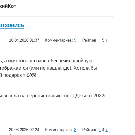
кийКот
 отзовись
10.04.2026 01:37
Комментариев:
5
Рейтинг:
↑
5
↓
, а имя того, кто мне обеспечил двойную
тображается (или не нашла где). Хотела бы
й подарок ✨👐🏼
и вышла на первоисточник - пост Деки от 2022г.
20.03.2026 02:24
Комментариев:
8
Рейтинг:
↑
4
↓