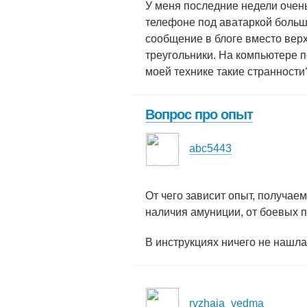
У меня последние недели очен
телефоне под аватаркой больш
сообщение в блоге вместо верх
треугольники. На компьютере по
моей технике такие странности
Вопрос про опыт
abc5443
От чего зависит опыт, получаем
наличия амуниции, от боевых п
В инструкциях ничего не нашла
ryzhaja_vedma