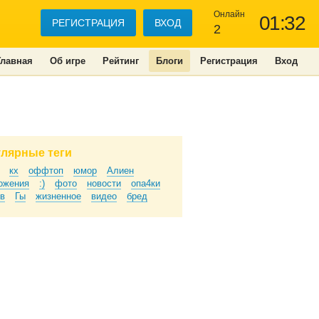
Онлайн
01:32
РЕГИСТРАЦИЯ
ВХОД
2
Главная
Об игре
Рейтинг
Блоги
Регистрация
Вход
лярные теги
кх
оффтоп
юмор
Алиен
ожения
:)
фото
новости
опа4ки
в
Гы
жизненное
видео
бред