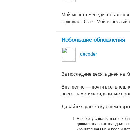
Мой монстр Бенедикт стал сов
стукнуло 18 лет. Мой взрослый 
Небольшие обновления
decoder
За последние десять дней на К
Внутренне — почти все, внешне
всего, заметили отдельные про
Давайте я расскажу о некотор
Я не хочу связываться с хра
дополнительных телодвижений
хранятся данные о поле и дат