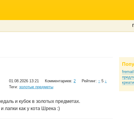
Попу
fremail
предл
01.08.2026 13:21
Комментариев:
2
Рейтинг:
↑
5
↓
креати
Теги:
золотые предметы
медаль и кубок в золотых предметах.
и лапки как у кота Шрека :)