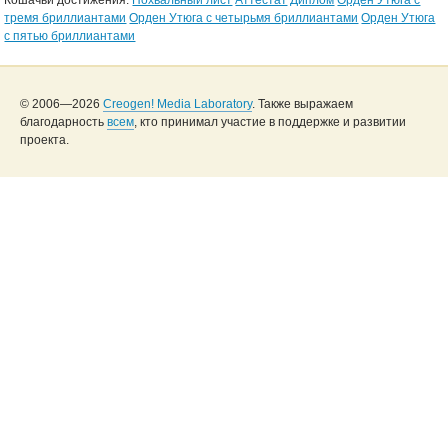
Кошачьи достижения:
Похвальный лист
Аттестат
Диплом
Орден Утюга с
тремя бриллиантами
Орден Утюга с четырьмя бриллиантами
Орден Утюга
с пятью бриллиантами
© 2006—2026
Creogen! Media Laboratory
. Также выражаем
благодарность
всем
, кто принимал участие в поддержке и развитии
проекта.