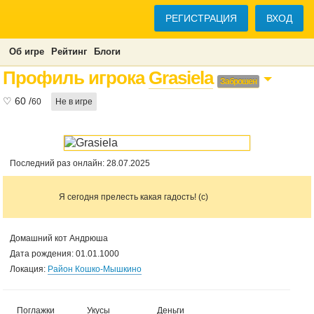
РЕГИСТРАЦИЯ
ВХОД
Об игре
Рейтинг
Блоги
Профиль игрока
Grasiela
Заброшен
♡
60
/
60
Не в игре
Последний раз онлайн: 28.07.2025
Я сегодня прелесть какая гадость! (с)
Домашний кот Андрюша
Дата рождения: 01.01.1000
Локация:
Район Кошко-Мышкино
Поглажки
Укусы
Деньги