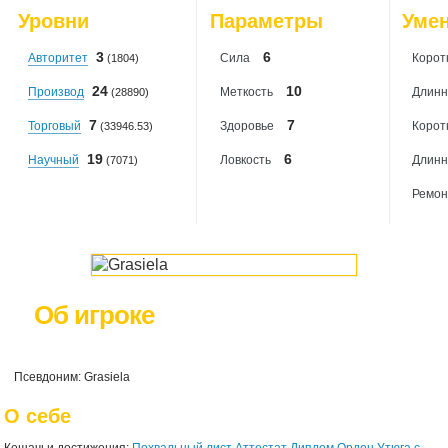
2026-08-09
: 0
Уровни
Параметры
Уме
2026-08-10
: 0
3
6
Авторитет
Сила
Корот
(1804)
24
10
Производ
Меткость
Длинн
(28890)
7
7
Торговый
Здоровье
Корот
(33946.53)
19
6
Научный
Ловкость
Длинн
(7071)
Ремон
Об игроке
Псевдоним: Grasiela
О себе