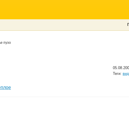
е пузо
05.08.20
Теги:
вид
еплое