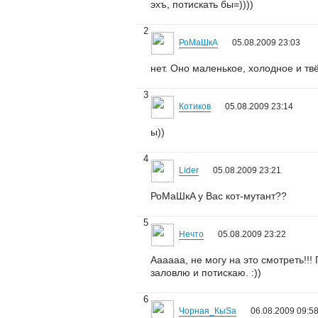
эхъ, потискать бы=))))
2
РоМаШкA
05.08.2009 23:03
нет. Оно маленькое, холодное и твё
3
Котиков
05.08.2009 23:14
ы))
4
Lider
05.08.2009 23:21
РоМаШкA у Вас кот-мутант??
5
Нечто
05.08.2009 23:22
Аааааа, не могу на это смотреть!!!
заловлю и потискаю. :))
6
Чорная_КыSа
06.08.2009 09:5