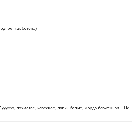
рдное, как бетон.:)
 Пуууузо, лохматое, классное, лапки белые, морда блаженная... Не,
8