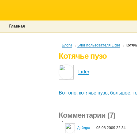
Главная
Блоги
→
Блог пользователя Lider
→ Котячь
Котячье пузо
Lider
Вот оно, котячье пузо, большое, т
Комментарии (7)
1
Дейдра
05.08.2009 22:34