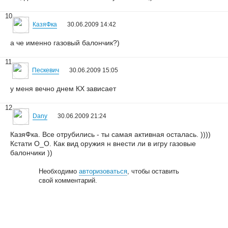
10
КазяФка
30.06.2009 14:42
а че именно газовый балончик?)
11
Пескевич
30.06.2009 15:05
у меня вечно днем КХ зависает
12
Dany
30.06.2009 21:24
КазяФка. Все отрубились - ты самая активная осталась. ))))
Кстати О_О. Как вид оружия н внести ли в игру газовые
балончики ))
Необходимо
авторизоваться
, чтобы оставить
свой комментарий.