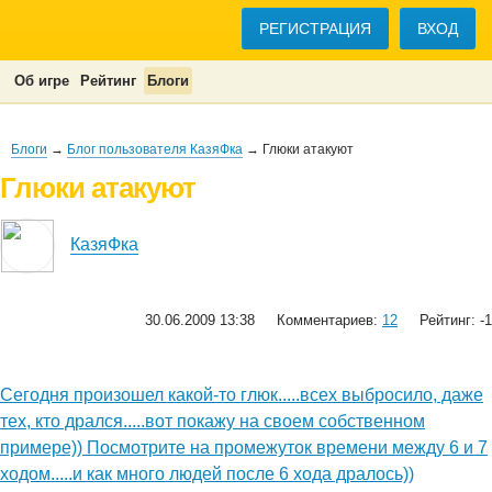
РЕГИСТРАЦИЯ
ВХОД
Об игре
Рейтинг
Блоги
Блоги
→
Блог пользователя КазяФка
→ Глюки атакуют
Глюки атакуют
КазяФка
30.06.2009 13:38
Комментариев:
12
Рейтинг: -1
Сегодня произошел какой-то глюк.....всех выбросило, даже
тех, кто дрался.....вот покажу на своем собственном
примере)) Посмотрите на промежуток времени между 6 и 7
ходом.....и как много людей после 6 хода дралось))