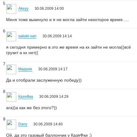
5
Akeyy
30.06.2009 14:00
Меня тоже выкинуло и я не могла зайти некоторое время.....
6
sakaki-san
30.06.2009 14:14
я сегодня примерно в это же время на кх зайти не могла((всё
грузит а кх нет((
7
Маррия
30.06.2009 14:17
Да и отобрали заслуженную победу))
8
КазяФка
30.06.2009 14:29
ага))а как же без этого?))
9
Dany
30.06.2009 14:40
Ой, да это газовый баллончик у КазяФки ;)