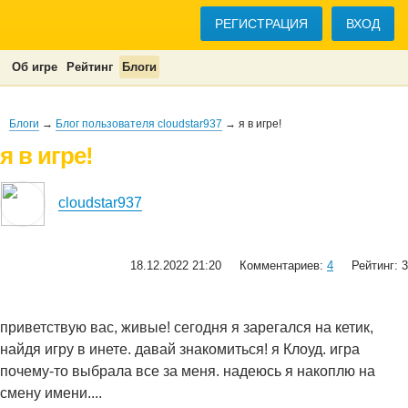
РЕГИСТРАЦИЯ
ВХОД
Об игре
Рейтинг
Блоги
Блоги
→
Блог пользователя cloudstar937
→ я в игре!
я в игре!
cloudstar937
18.12.2022 21:20
Комментариев:
4
Рейтинг: 3
приветствую вас, живые! сегодня я зарегался на кетик,
найдя игру в инете. давай знакомиться! я Клоуд. игра
почему-то выбрала все за меня. надеюсь я накоплю на
смену имени....