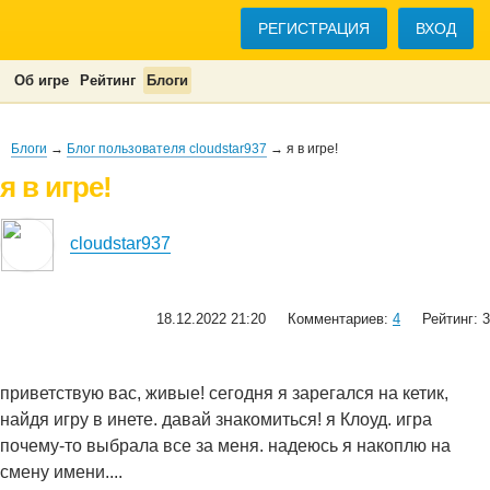
РЕГИСТРАЦИЯ
ВХОД
Об игре
Рейтинг
Блоги
Блоги
→
Блог пользователя cloudstar937
→ я в игре!
я в игре!
cloudstar937
18.12.2022 21:20
Комментариев:
4
Рейтинг: 3
приветствую вас, живые! сегодня я зарегался на кетик,
найдя игру в инете. давай знакомиться! я Клоуд. игра
почему-то выбрала все за меня. надеюсь я накоплю на
смену имени....