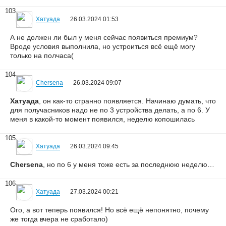
103
Хатуада
26.03.2024 01:53
А не должен ли был у меня сейчас появиться премиум?
Вроде условия выполнила, но устроиться всё ещё могу
только на полчаса(
104
Chersena
26.03.2024 09:07
Хатуада
, он как-то странно появляется. Начинаю думать, что
для получасников надо не по 3 устройства делать, а по 6. У
меня в какой-то момент появился, неделю копошилась
105
Хатуада
26.03.2024 09:45
Chersena
, но по 6 у меня тоже есть за последнюю неделю…
106
Хатуада
27.03.2024 00:21
Ого, а вот теперь появился! Но всё ещё непонятно, почему
же тогда вчера не сработало)