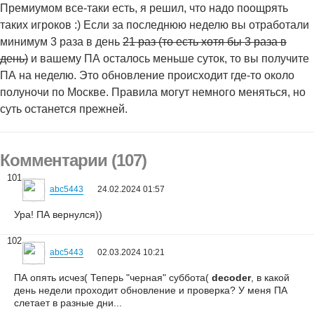
Премиумом все-таки есть, я решил, что надо поощрять
таких игроков :) Если за последнюю неделю вы отработали
минимум 3 раза в день
21 раз (то есть хотя бы 3 раза в
день)
и вашему ПА осталось меньше суток, то вы получите
ПА на неделю. Это обновление происходит где-то около
полуночи по Москве. Правила могут немного меняться, но
суть останется прежней.
Комментарии (107)
101
abc5443
24.02.2024 01:57
Ура! ПА вернулся))
102
abc5443
02.03.2024 10:21
ПА опять исчез( Теперь "черная" суббота(
decoder
, в какой
день недели проходит обновление и проверка? У меня ПА
слетает в разные дни...