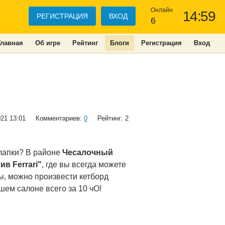
Онлайн
14:59
РЕГИСТРАЦИЯ
ВХОД
6
Главная
Об игре
Рейтинг
Блоги
Регистрация
Вход
021 13:01
Комментариев:
0
Рейтинг: 2
 лапки? В районе
Чесалочный
ив Ferrari"
, где вы всегда можете
ы, можно произвести кетборд
шем салоне всего за 10 чО!