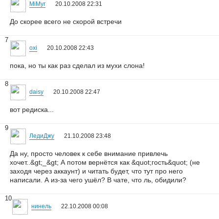
MiMyr
20.10.2008 22:31
До скорее всего не скорой встречи
7
oxi
20.10.2008 22:43
пока, но ты как раз сделал из мухи слона!
8
daisy
20.10.2008 22:47
вот редиска...
9
ЛедиДжу
21.10.2008 23:48
Да ну, просто человек к себе внимание привлечь
хочет..&gt;_&gt; А потом вернётся как &quot;гость&quot; (не
заходя через аккаунт) и читать будет, что тут про него
написали. А из-за чего ушёл? В чате, что ль, обидили?
10
нинель
22.10.2008 00:08