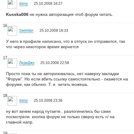
daisy
25.10.2008 18:27
Kusska006
не нужна авторизация чтоб форум читать.
16
Sweetan
25.10.2008 18:33
У него в профиле написано, что в отпуск он отправился, так
что через некоторое время вернется
17
ЛедиДжу
25.10.2008 22:58
Просто пока ты не авторизовалась, нет наверху закладки
"Форум". Но если вбить ссылку самостоятельно - окажется на
форуме, как обычно. Т. е. читать можешь.
18
daisy
25.10.2008 23:36
ну вот зачем народ путаете.. разлогинились бы сами
посмотрели. кнопка форум не только сверху есть =/ на
главной напр.
19