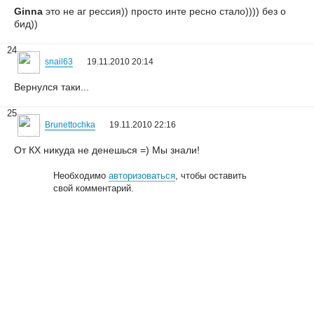
Ginna
это не аг рессия)) просто инте ресно стало)))) без о
бид))
24
snail63
19.11.2010 20:14
Вернулся таки...
25
Brunettochka
19.11.2010 22:16
От КХ никуда не денешься =) Мы знали!
Необходимо
авторизоваться
, чтобы оставить
свой комментарий.