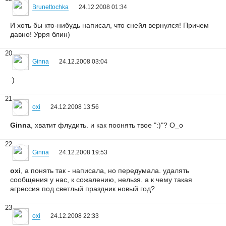
Brunettochka
24.12.2008 01:34
И хоть бы кто-нибудь написал, что снейл вернулся! Причем
давно! Урря блин)
20
Ginna
24.12.2008 03:04
:)
21
oxi
24.12.2008 13:56
Ginna
, хватит флудить. и как поонять твое ":)"? О_о
22
Ginna
24.12.2008 19:53
oxi
, а понять так - написала, но передумала. удалять
сообщения у нас, к сожалению, нельзя. а к чему такая
агрессия под светлый праздник новый год?
23
oxi
24.12.2008 22:33