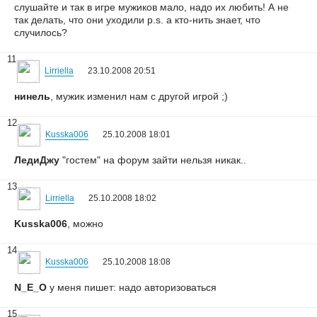
слушайте и так в игре мужиков мало, надо их любить! А не
так делать, что они уходили p.s. а кто-нить знает, что
случилось?
11
Lirriella
23.10.2008 20:51
нинель
, мужик изменил нам с другой игрой ;)
12
Kusska006
25.10.2008 18:01
ЛедиДжу
"гостем" на форум зайти нельзя никак..
13
Lirriella
25.10.2008 18:02
Kusska006
, можно
14
Kusska006
25.10.2008 18:08
N_E_O
у меня пишет: надо авторизоваться
15