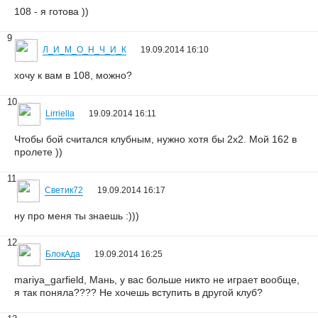
108 - я готова ))
9
Л_И_М_О_Н_Ч_И_К
19.09.2014 16:10
хочу к вам в 108, можно?
10
Lirriella
19.09.2014 16:11
Чтобы бой считался клубным, нужно хотя бы 2х2. Мой 162 в
пролете ))
11
Светик72
19.09.2014 16:17
ну про меня ты знаешь :)))
12
БлокАда
19.09.2014 16:25
mariya_garfield, Мань, у вас больше никто не играет вообще,
я так поняла???? Не хочешь вступить в другой клуб?