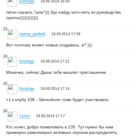
БлокАда
19.09.2014 16:58
легко сказать "шли"))) Ща найду кого-нить из руководства
группы))))))))))))
23
mariya_garfield
19.09.2014 17:09
Вот поэтому может новые создавать, а? )))
24
БлокАда
19.09.2014 17:12
Манечка, сейчас Даша тебе вышлет приглашение
25
БлокАда
19.09.2014 17:14
+1 к клубу 108 - Stereolover тоже будет участвовать
26
Lench
19.09.2014 17:17
Кто хочет, добро пожаловать в 135. Тут нужно бы нам
примерно равномерно активных игроков распределить,