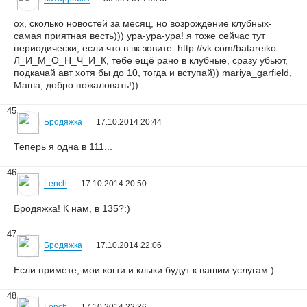
ох, сколько новостей за месяц, но возрождение клубных-
самая приятная весть))) ура-ура-ура! я тоже сейчас тут
периодически, если что в вк зовите. http://vk.com/batareiko
Л_И_М_О_Н_Ч_И_К, тебе ещё рано в клубные, сразу убьют,
подкачай авт хотя бы до 10, тогда и вступай)) mariya_garfield,
Маша, добро пожаловать!))
45
Бродяжка
17.10.2014 20:44
Теперь я одна в 111...
46
Lench
17.10.2014 20:50
Бродяжка! К нам, в 135?:)
47
Бродяжка
17.10.2014 22:06
Если примете, мои когти и клыки будут к вашим услугам:)
48