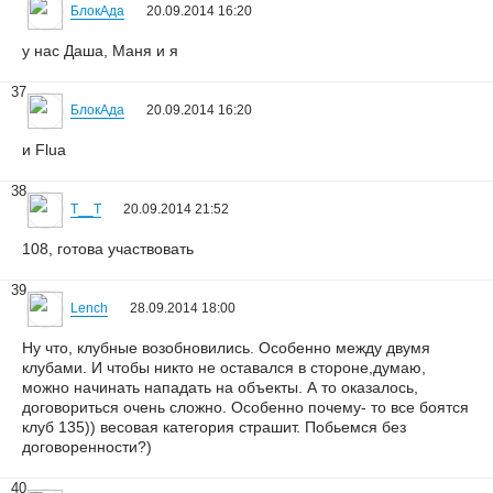
БлокАда
20.09.2014 16:20
у нас Даша, Маня и я
37
БлокАда
20.09.2014 16:20
и Flua
38
T__T
20.09.2014 21:52
108, готова участвовать
39
Lench
28.09.2014 18:00
Ну что, клубные возобновились. Особенно между двумя
клубами. И чтобы никто не оставался в стороне,думаю,
можно начинать нападать на объекты. А то оказалось,
договориться очень сложно. Особенно почему- то все боятся
клуб 135)) весовая категория страшит. Побьемся без
договоренности?)
40