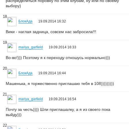
распределиться поровну по этим клубам, ну или по своему
выбору)
18
БлокАда
19.09.2014 16:32
Вики - наглая задница, совсем нас забросила!!!
19
mariya_garfield
19.09.2014 16:33
Во-во!))) Поэтому я к переходу отношусь нормально)))
20
БлокАда
19.09.2014 16:44
Машенька, я торжественно приглашаю тебя в 108)))))))))
21
mariya_garfield
19.09.2014 16:54
Почту за честь)))) Шли приглашалку, а я из своего пока
выйду)))
22