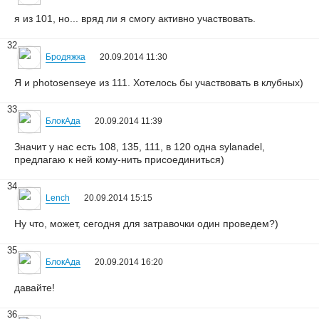
я из 101, но... вряд ли я смогу активно участвовать.
32
Бродяжка
20.09.2014 11:30
Я и photosenseye из 111. Хотелось бы участвовать в клубных)
33
БлокАда
20.09.2014 11:39
Значит у нас есть 108, 135, 111, в 120 одна sylanadel,
предлагаю к ней кому-нить присоединиться)
34
Lench
20.09.2014 15:15
Ну что, может, сегодня для затравочки один проведем?)
35
БлокАда
20.09.2014 16:20
давайте!
36