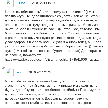
БлокАда
28.09.2014 19:38
Lench, вы обижаетесь? или почему так негативно?(( мы не
против клубных, добавляйтесь в соц.сетях или аське, чтобы
договариваться, мне например неудобно сидеть в чате, я с
планшета играю, кучу вкладок пересматривать.. Меня лично
никто не звал в клубные из вас. Единственное, хотелось бы
более-менее равных боев, это не из-за "весовая категория
страшит", а потому что один раз интересно подраться, когда
у вас здоровья в 2 раза больше (это я о Любителе), а 10 раз
уже не очень, если вы действительно берете весом..)) Это не
в укор) Мы обязательно тоже будем толстеть))) Договориться
не сложно, пожалуйста...
https://www.facebook.com/alisamanochka 174541606 - аська
41
Lench
28.09.2014 20:27
Мы не обижаемся ни капли) Нам даже это в какой- то
степени приятно) Играем мы тут, и никуда мы заходить не
будем для обсуждений, тем более в фейсбук:) Поэтому или
договариваемся тут, в нашей общей игре или не
договариваемся никак)). Весовая категория- это уж,
простите, не от клуба зависит, а от конкретного игрока.