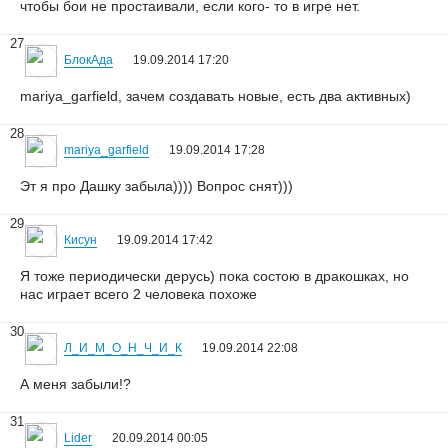
чтобы бои не простаивали, если кого- то в игре нет.
27
БлокАда
19.09.2014 17:20
mariya_garfield, зачем создавать новые, есть два активных)
28
mariya_garfield
19.09.2014 17:28
Эт я про Дашку забыла)))) Вопрос снят)))
29
Кисун
19.09.2014 17:42
Я тоже периодически дерусь) пока состою в дракошках, но
нас играет всего 2 человека похоже
30
Л_И_М_О_Н_Ч_И_К
19.09.2014 22:08
А меня забыли!?
31
Lider
20.09.2014 00:05