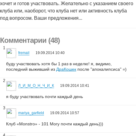
хочет и готов участвовать. Желательно с указанием своего
клуба или, наоборот, что клуба нет или активность клуба
под вопросом. Ваши предложения...
Комментарии (48)
1
fremail
19.09.2014 10:40
буду участвовать хотя бы 1 раз в неделю! я, видимо,
последний выживший из
ДраКошек
после "апокалипсиса" =)
2
Л_И_М_О_Н_Ч_И_К
19.09.2014 10:41
я буду участвовать почти каждый день
3
mariya_garfield
19.09.2014 10:57
Клуб «Monstro» - 101 Могу почти каждый день)))
4