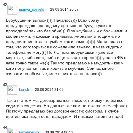
42
mariya_garfield
28.09.2014 20:57
Бубубушечки вы мои)))) Началось))) Всех сразу
предупреждаю - за недвигу драться не буду, я уже это
проходила! так что без обид))) Я за клубные - и с большими и
маленькими, и косыми и кривыми, жирными и тощими, но
предпочтение отдаю тумбам как и сама я))))) Маня права в
том, что договориться к сожалению тяжело, в чате сидеть с
телефона не могу((( По ЛС пока добудишься - уже все
мертвые, либо спят, либо еще какая-то хрень)))) у нас в ФБ в
чате точно такое же))) Так что предлагаю не мудрить - как у
кого получается, так и ходить в клубные. Сейчас много
заявок и на обычные, мне в них тоже не плохо)))
43
Lench
28.09.2014 21:02
Так и я о том же, договариваться тяжело, потому что вы все
сидите в соцсетях. Но драться же вам не тяжело с телефона)
Поэтому предлагаю без договоенности: смотрим, в клубе
противника люди есть- нападаем. И никаких чатов не надо)
44
батаррейко
30.09.2014 06:52