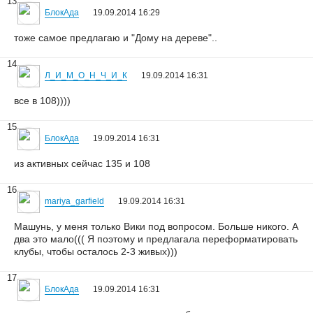
13
БлокАда
19.09.2014 16:29
тоже самое предлагаю и "Дому на дереве"..
14
Л_И_М_О_Н_Ч_И_К
19.09.2014 16:31
все в 108))))
15
БлокАда
19.09.2014 16:31
из активных сейчас 135 и 108
16
mariya_garfield
19.09.2014 16:31
Машунь, у меня только Вики под вопросом. Больше никого. А
два это мало((( Я поэтому и предлагала переформатировать
клубы, чтобы осталось 2-3 живых)))
17
БлокАда
19.09.2014 16:31