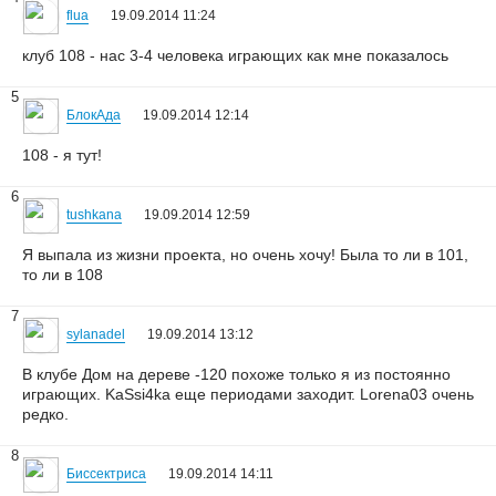
flua
19.09.2014 11:24
клуб 108 - нас 3-4 человека играющих как мне показалось
5
БлокАда
19.09.2014 12:14
108 - я тут!
6
tushkana
19.09.2014 12:59
Я выпала из жизни проекта, но очень хочу! Была то ли в 101,
то ли в 108
7
sylanadel
19.09.2014 13:12
В клубе Дом на дереве -120 похоже только я из постоянно
играющих. KaSsi4ka еще периодами заходит. Lorena03 очень
редко.
8
Биссектриса
19.09.2014 14:11