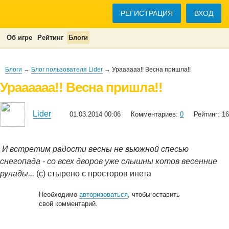
РЕГИСТРАЦИЯ
ВХОД
Об игре
Рейтинг
Блоги
Блоги
→
Блог пользователя Lider
→ Ураааааа!! Весна пришла!!
Ураааааа!! Весна пришла!!
Lider
01.03.2014 00:06
Комментариев:
0
Рейтинг: 16
И встретим радости весны не вьюжной спесью
снегопада - со всех дворов уже слышны котов весенние
рулады...
(с) стырено с просторов инета
Необходимо
авторизоваться
, чтобы оставить
свой комментарий.