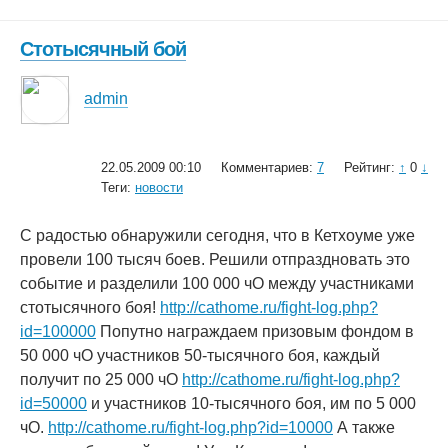
Стотысячный бой
admin
22.05.2009 00:10
Комментариев:
7
Рейтинг:
↑
0
↓
Теги:
новости
С радостью обнаружили сегодня, что в Кетхоуме уже
провели 100 тысяч боев. Решили отпраздновать это
событие и разделили 100 000 чО между участниками
стотысячного боя!
http://cathome.ru/fight-log.php?
id=100000
Попутно награждаем призовым фондом в
50 000 чО участников 50-тысячного боя, каждый
получит по 25 000 чО
http://cathome.ru/fight-log.php?
id=50000
и участников 10-тысячного боя, им по 5 000
чО.
http://cathome.ru/fight-log.php?id=10000
А также